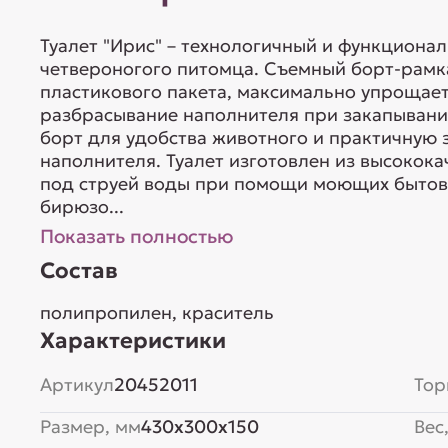
Туалет "Ирис" – технологичный и функциона
четвероногого питомца. Съемный борт-рамк
пластикового пакета, максимально упрощае
разбрасывание наполнителя при закапывании
борт для удобства животного и практичную 
наполнителя. Туалет изготовлен из высокока
под струей воды при помощи моющих бытовы
бирюзо...
Показать полностью
Состав
полипропилен, краситель
Характеристики
Артикул
20452011
Тор
Размер, мм
430x300x150
Вес,