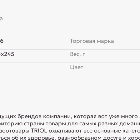
а
46
Торговая марка
5x245
Вес, г
Цвет
едущих брендов компании, которая вот уже много
риторию страны товары для самых разных домашн
 зоотовары TRIOL охватывают все основные кате
ься об их здоровье, разнообразном досуге и хоро