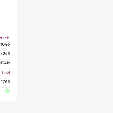
ее
51046
5x245
ИТАЙ
Triol
1763