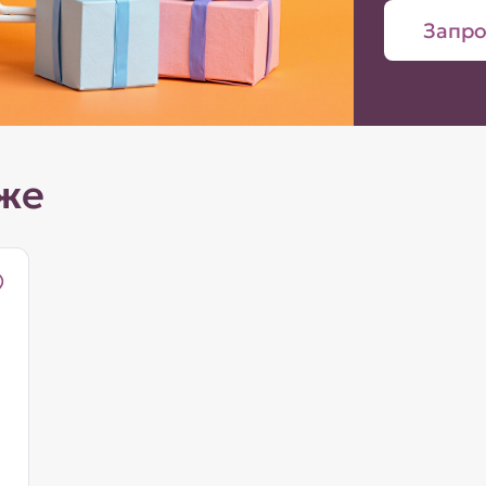
Запро
же