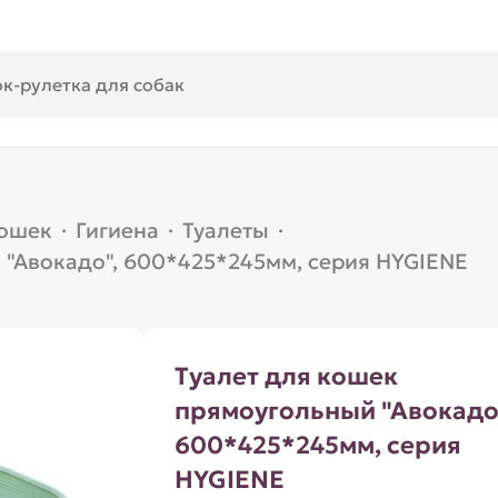
кошек
·
Гигиена
·
Туалеты
·
 "Авокадо", 600*425*245мм, серия HYGIENE
Туалет для кошек
прямоугольный "Авокадо
600*425*245мм, серия
HYGIENE