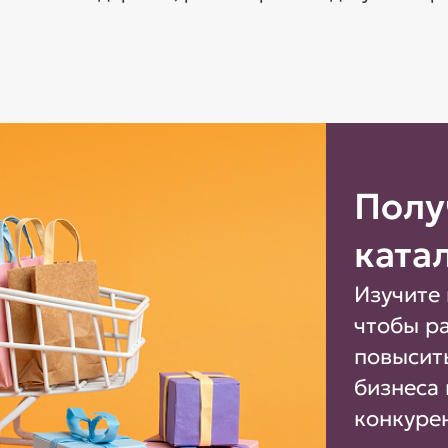
Полу
ката
Изучите 
чтобы р
повысит
бизнеса 
конкуре