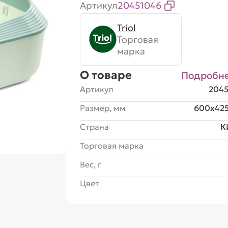
Артикул
20451046
Triol
Торговая
марка
О товаре
Подробн
Артикул
204
Размер, мм
600x42
Страна
К
Торговая марка
Вес, г
Цвет