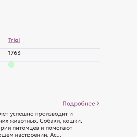
Triol
1763
Подробнее
 лет успешно производит и
их животных. Собаки, кошки,
гории питомцев и помогают
шем настроении. Ас...