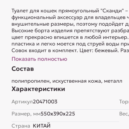
Туалет для кошек прямоугольный "Сканди" – 
функциональный аксессуар для владельцев ч
внушительные размеры, поэтому подойдет д
Высокие борта изделия препятствуют разбр
цвет прекрасно впишется в любой интерьер.
пластика и легко моется под струей воды п
Совок входит в комплект. Цвет: бежевый. Разм
Показать полностью
Состав
полипропилен, искуственная кожа, металл
Характеристики
Артикул
20471003
Тор
Размер, мм
550x390x225
Вес,
Страна
КИТАЙ