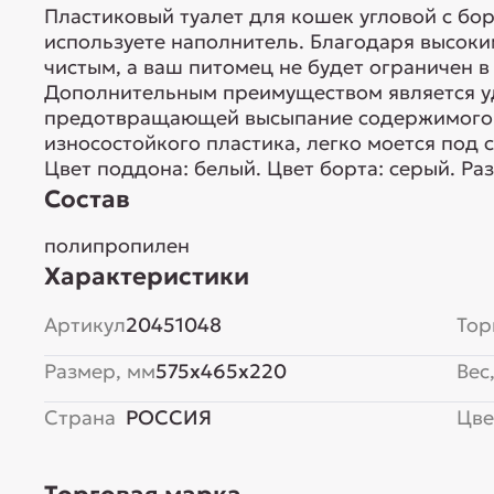
Пластиковый туалет для кошек угловой с бор
используете наполнитель. Благодаря высоки
чистым, а ваш питомец не будет ограничен в
Дополнительным преимуществом является уд
предотвращающей высыпание содержимого ло
износостойкого пластика, легко моется под с
Цвет поддона: белый. Цвет борта: серый. Ра
Состав
полипропилен
Характеристики
Артикул
20451048
Тор
Размер, мм
575x465x220
Вес,
Страна
РОССИЯ
Цве