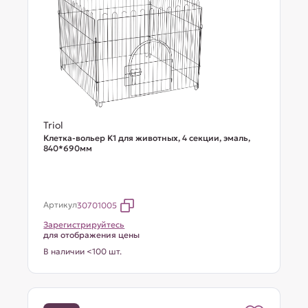
Triol
Клетка-вольер K1 для животных, 4 секции, эмаль,
840*690мм
Артикул
30701005
Зарегистрируйтесь
для отображения цены
В наличии <100 шт.