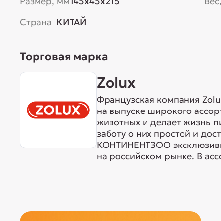
Размер, мм
145x45x215
Вес,
Страна
КИТАЙ
Торговая марка
Zolux
Французская компания Zolux
на выпуске широкого ассо
животных и делает жизнь п
заботу о них простой и дос
КОНТИНЕНТЗОО эксклюзивн
на российском рынке. В асс