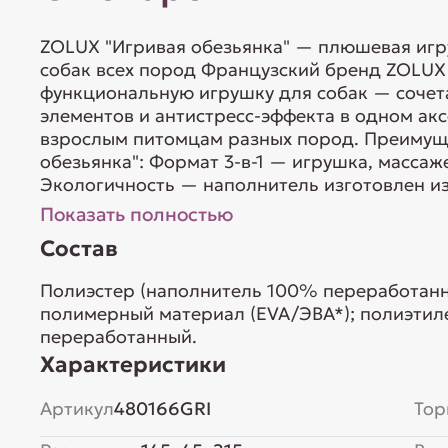
ZOLUX "Игривая обезьянка" — плюшевая игр
собак всех пород Французский бренд ZOLUX
функциональную игрушку для собак — сочет
элементов и антистресс-эффекта в одном ак
взрослым питомцам разных пород. Преимущ
обезьянка": Формат 3-в-1 — игрушка, массаж
Экологичность — наполнитель изготовлен из
Показать полностью
Состав
Полиэстер (наполнитель 100% переработан
полимерный материал (EVA/ЭВА*); полиэтиле
переработанный.
Характеристики
Артикул
480166GRI
Тор