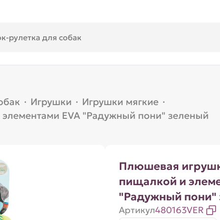
обак
·
Игрушки
·
Игрушки мягкие
·
 элементами EVA "Радужный пони" зеленый
Плюшевая игрушк
пищалкой и элем
"Радужный пони"
Артикул
480163VER