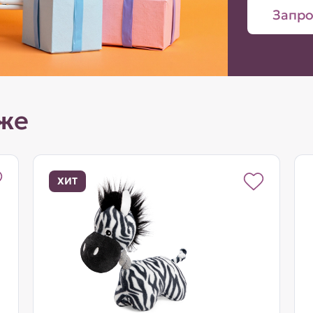
Запро
же
ХИТ