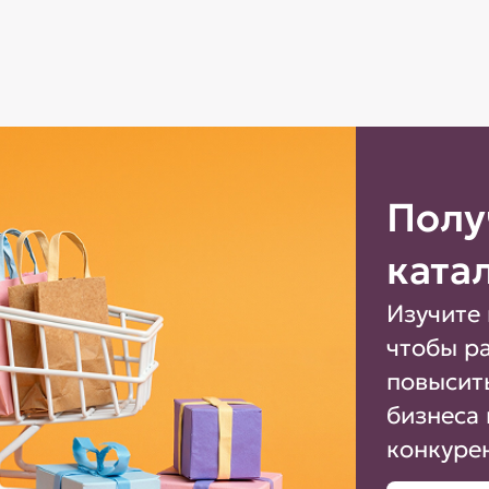
Полу
ката
Изучите 
чтобы р
повысит
бизнеса 
конкуре