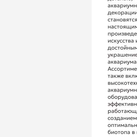
аквариум
декорации
становятс
настоящи
произвед
искусства 
достойны
украшени
аквариума
Ассортиме
также вкл
высокотех
аквариум
оборудова
эффектив
работающ
создание
оптимальн
биотопа в