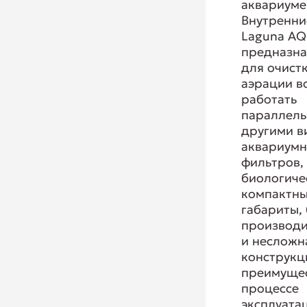
аквариуме
Внутренни
Laguna AQ
предназн
для очист
аэрации в
работать
параллель
другими в
аквариум
фильтров,
биологиче
компактн
габариты,
производи
и несложн
конструкц
преимущес
процессе
эксплуата