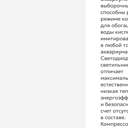
выборочн
способны 
режиме к
для обога
воды кисл
имитирова
в любой т
аквариума
Светодио
светильни
отличает
максимал
естествен
низкая те
энергоэфф
и безопасн
счет отсут
в составе.
Компресс