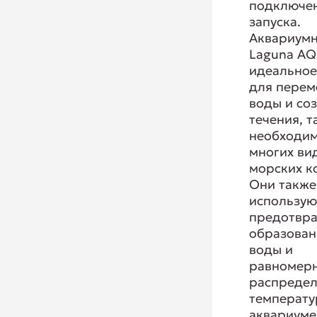
подключен
запуска.
Аквариум
Laguna AQ
идеально
для пере
воды и со
течения, т
необходим
многих ви
морских к
Они также
использую
предотвр
образован
воды и
равномер
распредел
температу
аквариуме