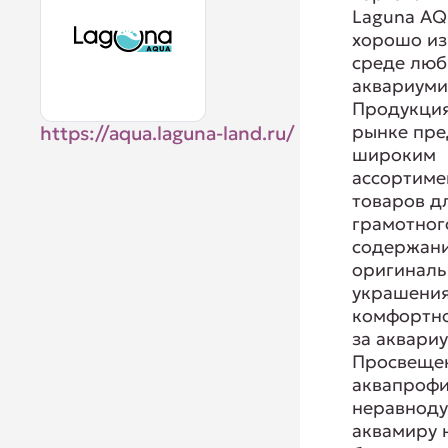
Laguna AQ
хорошо из
среде люб
аквариуми
Продукция
рынке пре
https://aqua.laguna-land.ru/
широким
ассортиме
товаров д
грамотног
содержани
оригиналь
украшения
комфортно
за аквари
Просвеще
аквапрофи
неравнод
аквамиру 