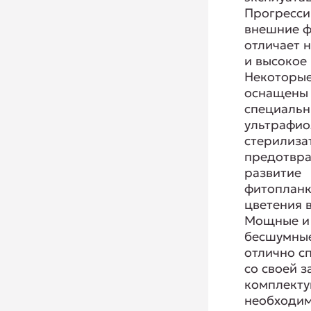
Прогресс
внешние 
отличает 
и высокое 
Некоторы
оснащены
специаль
ультрафи
стерилиза
предотв
развитие
фитопланк
цветения 
Мощные и
бесшумные
отлично с
со своей з
комплекту
необходи