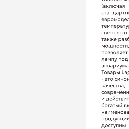
(включая
стандартн
евромодел
температу
светового 
также раз
мощности,
позволяет
лампу под
аквариума
Товары La
- это сино
качества,
современ
и действи
богатый в
наименов
продукции
доступны