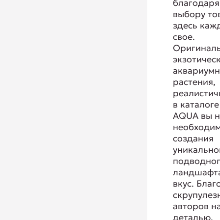
благодаря
выбору то
здесь каж
свое.
Оригиналь
экзотичес
аквариум
растения,
реалистич
в каталоге
AQUA вы н
необходим
создания
уникально
подводно
ландшафта
вкус. Благ
скрупулез
авторов н
деталью,