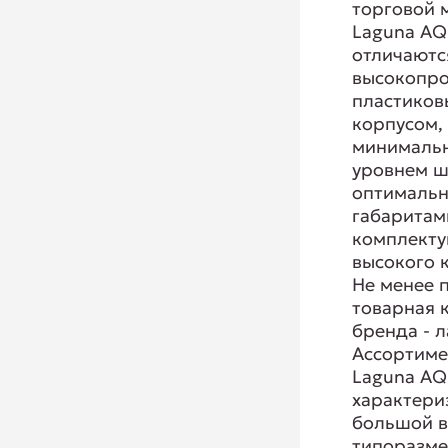
торговой 
Laguna A
отличаютс
высокопр
пластико
корпусом,
минималь
уровнем ш
оптималь
габаритам
комплект
высокого к
Не менее 
товарная 
бренда - 
Ассортиме
Laguna A
характери
большой 
типоразм