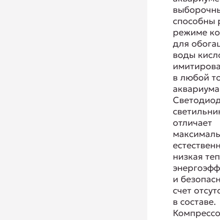
выборочн
способны 
режиме к
для обога
воды кисл
имитирова
в любой т
аквариума
Светодио
светильни
отличает
максимал
естествен
низкая те
энергоэфф
и безопасн
счет отсут
в составе.
Компресс