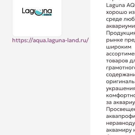
Laguna AQ
хорошо из
среде люб
аквариуми
Продукция
рынке пре
https://aqua.laguna-land.ru/
широким
ассортиме
товаров д
грамотног
содержани
оригиналь
украшения
комфортно
за аквари
Просвеще
аквапрофи
неравнод
аквамиру 