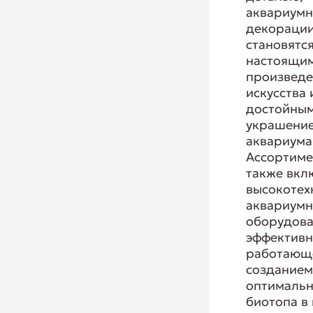
аквариум
декорации
становятс
настоящи
произвед
искусства 
достойны
украшени
аквариума
Ассортиме
также вкл
высокотех
аквариум
оборудова
эффектив
работающ
создание
оптимальн
биотопа в