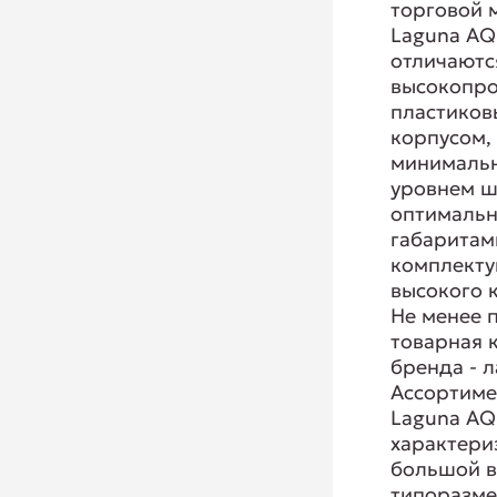
торговой 
Laguna A
отличаютс
высокопр
пластико
корпусом,
минималь
уровнем ш
оптималь
габаритам
комплект
высокого к
Не менее 
товарная 
бренда - 
Ассортиме
Laguna A
характери
большой 
типоразм