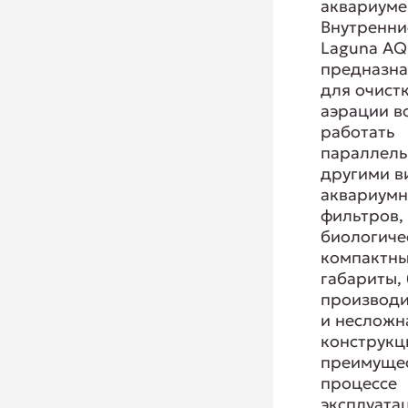
аквариуме
Внутренни
Laguna AQ
предназн
для очист
аэрации в
работать
параллель
другими в
аквариум
фильтров,
биологиче
компактн
габариты,
производи
и несложн
конструкц
преимущес
процессе
эксплуата