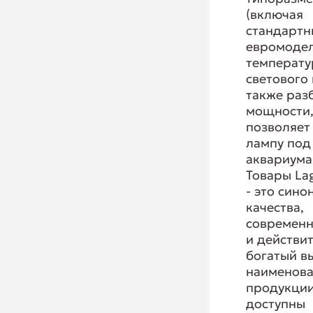
(включая
стандартн
евромодел
температу
светового 
также раз
мощности,
позволяет
лампу под
аквариума
Товары La
- это сино
качества,
современ
и действи
богатый в
наименов
продукции
доступны