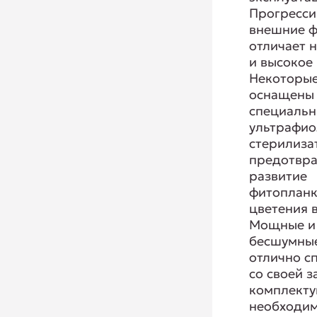
Прогресс
внешние 
отличает 
и высокое 
Некоторы
оснащены
специаль
ультрафи
стерилиза
предотв
развитие
фитопланк
цветения 
Мощные и
бесшумные
отлично с
со своей з
комплекту
необходи