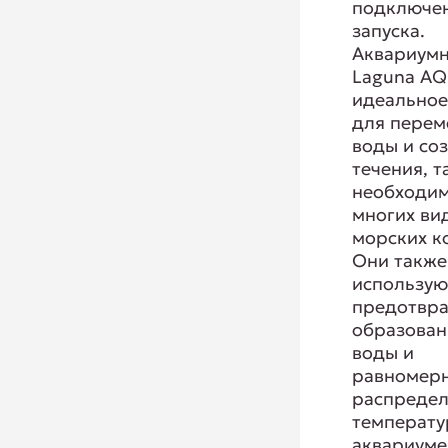
подключен
запуска.
Аквариум
Laguna AQ
идеально
для пере
воды и со
течения, т
необходим
многих ви
морских к
Они также
использую
предотвр
образован
воды и
равномер
распредел
температу
аквариуме