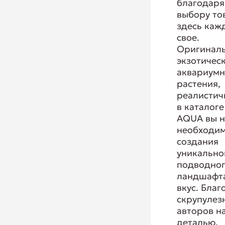
благодаря
выбору то
здесь каж
свое.
Оригиналь
экзотичес
аквариум
растения,
реалистич
в каталоге
AQUA вы н
необходим
создания
уникально
подводно
ландшафта
вкус. Благ
скрупулез
авторов н
деталью,