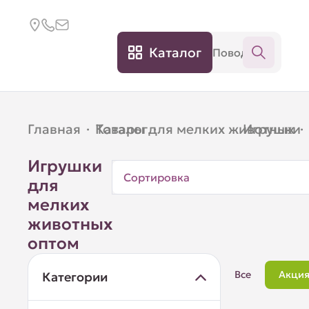
Каталог
Главная
·
Каталог
Товары для мелких животных
·
Игрушки
·
Игрушки
Сортировка
для
мелких
животных
оптом
Все
Акци
Категории