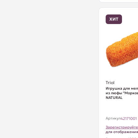
ХИТ
Triol
Игрушка для ме
из люфы "Морков
NATURAL
Артикул
42171001
Зарегистрируйте
для отображени