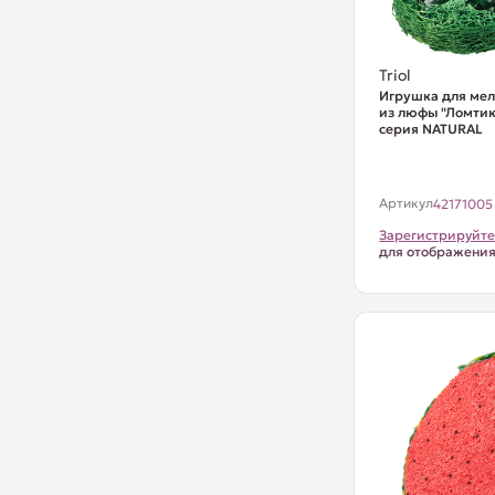
Triol
Игрушка для ме
из люфы "Ломтик
серия NATURAL
Артикул
42171005
Зарегистрируйте
для отображени