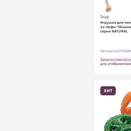
Triol
Игрушка для ме
из люфы "Мышка"
серия NATURAL
Артикул
42171009
Зарегистрируйте
для отображени
ХИТ