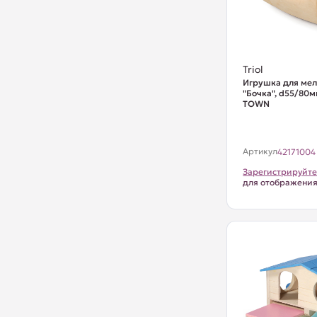
Triol
Игрушка для ме
"Бочка", d55/80м
TOWN
Артикул
42171004
Зарегистрируйте
для отображени