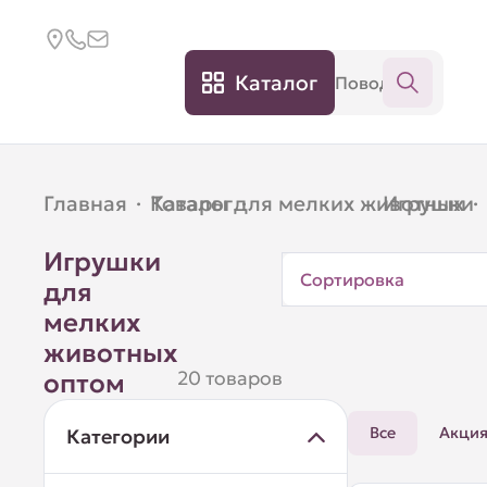
Каталог
Главная
·
Каталог
Товары для мелких животных
·
Игрушки
·
Игрушки
Сортировка
для
мелких
животных
20 товаров
оптом
Все
Акци
Категории