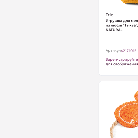
Triol
Игрушка для ме
из люфы "Тыква"
NATURAL
Артикул
42171015
Зарегистрируйте
для отображени