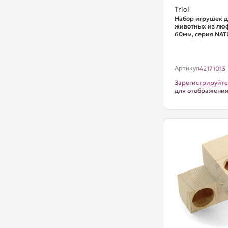
Triol
Набор игрушек д
животных из люф
60мм, серия NA
Артикул
42171013
Зарегистрируйте
для отображени