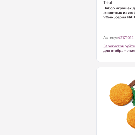
Triol
Набор игрушек д
животных из люф
90мм, серия NA
Артикул
42171012
Зарегистрируйте
для отображени