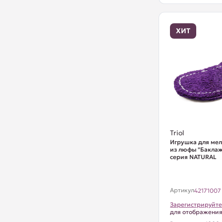
ХИТ
Triol
Игрушка для ме
из люфы "Баклаж
серия NATURAL
Артикул
42171007
Зарегистрируйте
для отображени