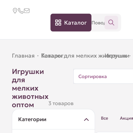
Каталог
Главная
·
Каталог
Товары для мелких животных
·
Игрушки
·
Игрушки
Сортировка
для
мелких
животных
3 товаров
оптом
Все
Акци
Категории