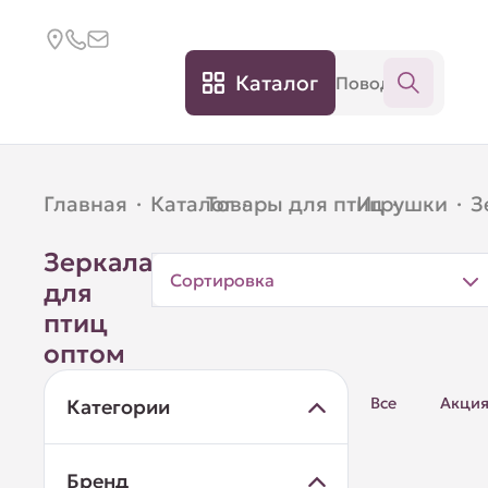
Каталог
Главная
·
Каталог
Товары для птиц
·
Игрушки
·
·
З
Зеркала
Сортировка
для
птиц
оптом
Все
Акци
Категории
Бренд