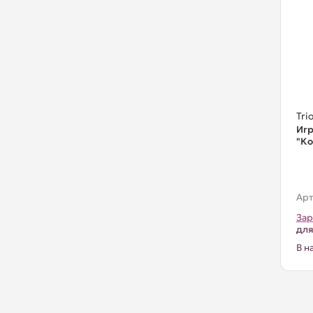
Trio
Игр
"Ко
Арт
Зар
для
В н