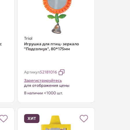
Triol
с
Игрушка для птиц- зеркало
м
"Подсолнух", 80*175мм
Артикул
52181016
Зарегистрируйтесь
для отображения цены
В наличии <1000 шт.
ХИТ