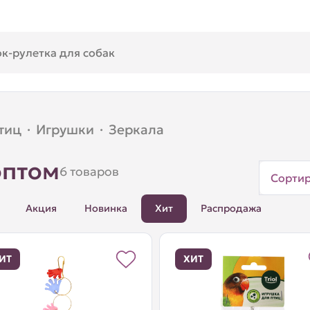
тиц
·
Игрушки
·
Зеркала
оптом
6 товаров
Сорти
Акция
Новинка
Хит
Распродажа
ИТ
ХИТ