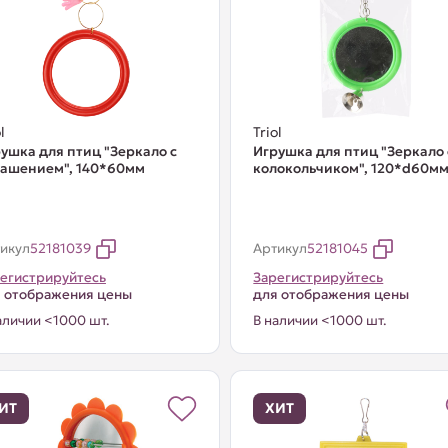
l
Triol
ушка для птиц "Зеркало с
Игрушка для птиц "Зеркало 
рашением", 140*60мм
колокольчиком", 120*d60м
икул
52181039
Артикул
52181045
егистрируйтесь
Зарегистрируйтесь
 отображения цены
для отображения цены
аличии <1000 шт.
В наличии <1000 шт.
ИТ
ХИТ