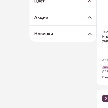
Цвет
Акции
Trio
Новинки
Игр
ук
Арт
Зар
для
В н
Х