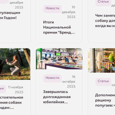
Статьи
декабря
д
10
2025
Новости
декабря
ступающим
Чем занят
2025
м Годом!
собаку до
Итоги
когда вы н
Национальной
работе
премии "Бренд
года в России
2025"
16
Новости
Статьи
октября
о
2025
11 ноября
тьи
Завершилась
2025
Дополнени
долгожданная
стоятельное
рациону
юбилейная
ение собаки
попугаев: 
выставка
ндам:
можно дав
«ПаркЗоо 2025»!
водство для