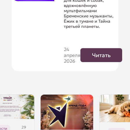
для кошек и собак,
вдохновлённую
мультфильмами
Бременские музыканты,
Ёжик в тумане и Тайна
третьей планеты.
24
Читать
апреля
2026
29
ости