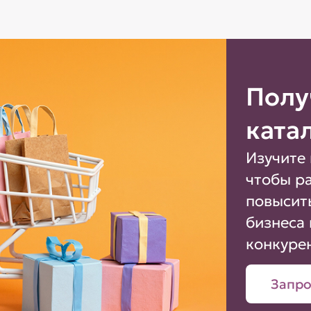
Полу
ката
Изучите 
чтобы р
повысит
бизнеса 
конкуре
Запро