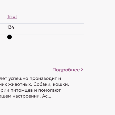
Triol
134
Подробнее
 лет успешно производит и
их животных. Собаки, кошки,
гории питомцев и помогают
шем настроении. Ас...