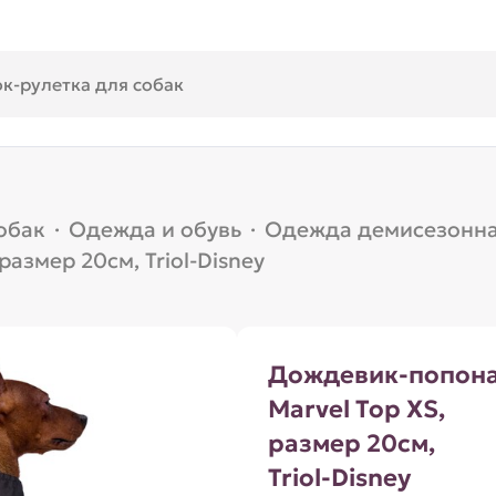
обак
·
Одежда и обувь
·
Одежда демисезонн
азмер 20см, Triol-Disney
Дождевик-попон
Marvel Тор XS,
размер 20см,
Triol-Disney