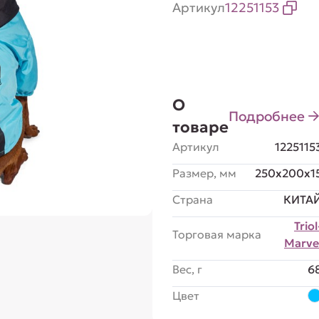
Артикул
12251153
О
Подробнее
товаре
Артикул
1225115
Размер, мм
250x200x1
Страна
КИТА
Triol
Торговая марка
Marve
Вес, г
6
Цвет