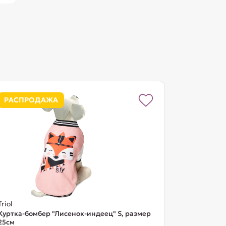
РАСПРОДАЖА
Triol
Куртка-бомбер "Лисенок-индеец" S, размер
25см