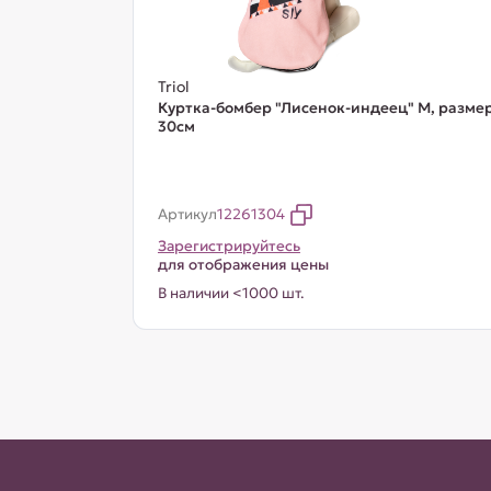
Triol
Куртка-бомбер "Лисенок-индеец" M, разме
30см
Артикул
12261304
Зарегистрируйтесь
для отображения цены
В наличии <1000 шт.