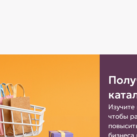
Полу
ката
Изучите 
чтобы р
повысит
бизнеса 