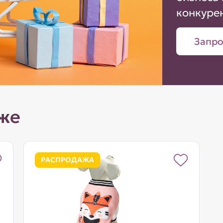
конкуре
Запро
же
РАСПРОДАЖА