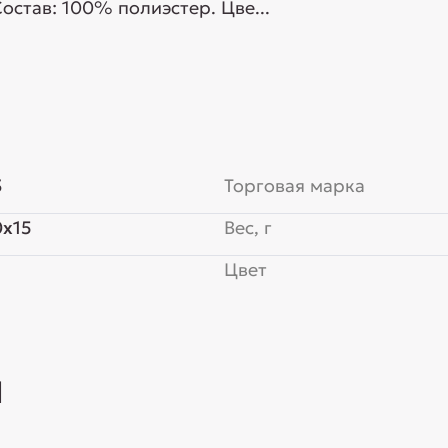
остав: 100% полиэстер. Цве...
3
Торговая марка
x15
Вес, г
Цвет
l