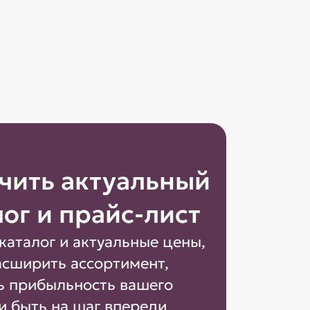
чить актуальный
лог и прайс-лист
каталог и актуальные цены,
асширить ассортимент,
ь прибыльность вашего
и быть на шаг впереди