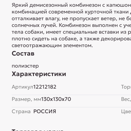
Яркий демисезонный комбинезон с капюшоно
комбинацией современной курточной ткани 
отталкивает влагу, не пропускает ветер, не 
солнечных лучей. Комбинезон выполнен с уч
тела собаки, имеет специальные вставки из 
плотно сидеть на собаке, а также декориро
светоотражающим элементом.
Состав
полиэстер
Характеристики
Артикул
12212182
Тор
Размер, мм
130x130x70
Вес,
Страна
РОССИЯ
Цве