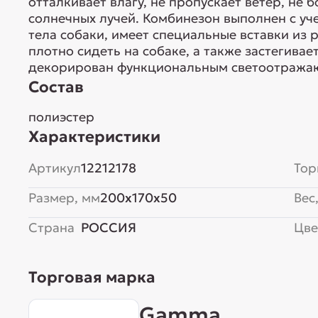
отталкивает влагу, не пропускает ветер, не 
солнечных лучей. Комбинезон выполнен с уч
тела собаки, имеет специальные вставки из 
плотно сидеть на собаке, а также застегивае
декорирован функциональным светоотража
Состав
полиэстер
Характеристики
Артикул
12212178
Тор
Размер, мм
200x170x50
Вес,
Страна
РОССИЯ
Цве
Торговая марка
Gamma