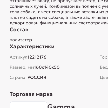
отталкивает влагу, не пропускает ветер, не 
солнечных лучей. Комбинезон выполнен с уч
тела собаки, имеет специальные вставки из 
плотно сидеть на собаке, а также застегивае
декорирован функциональным светоотража
Состав
полиэстер
Характеристики
Артикул
12212176
Тор
Размер, мм
160x140x50
Вес,
Страна
РОССИЯ
Цве
Торговая марка
Gamma