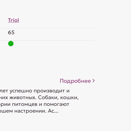
Triol
65
Подробнее
 лет успешно производит и
их животных. Собаки, кошки,
гории питомцев и помогают
шем настроении. Ас...