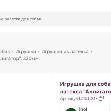
обак
·
Игрушки
·
Игрушки из латекса
·
ллигатор", 220мм
Игрушка для соба
латекса "Аллигато
Артикул
12151207
Triol