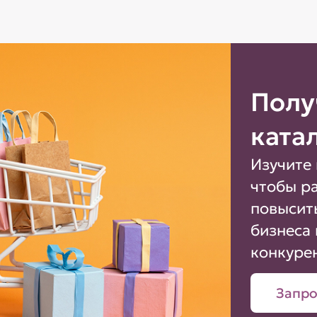
Полу
ката
Изучите 
чтобы р
повысит
бизнеса 
конкуре
Запро