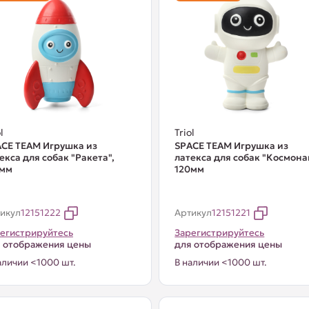
l
Triol
CE TEAM Игрушка из
SPACE TEAM Игрушка из
екса для собак "Ракета",
латекса для собак "Космона
5мм
120мм
икул
12151222
Артикул
12151221
егистрируйтесь
Зарегистрируйтесь
 отображения цены
для отображения цены
аличии <1000 шт.
В наличии <1000 шт.