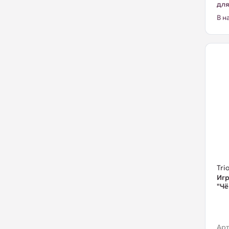
для
В н
Trio
Игр
"Чё
Арт