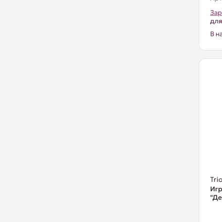
Зар
для
В н
Trio
Игр
"Де