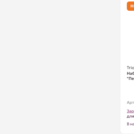
Н
Trio
Наб
"Пе
Арт
Зар
для
В н