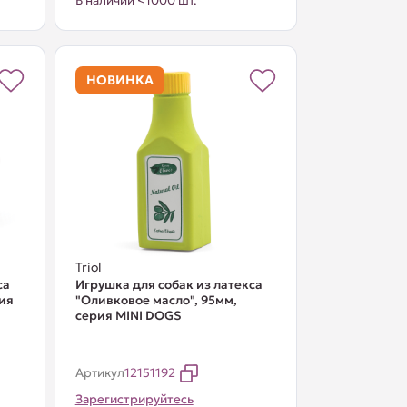
В наличии <1000 шт.
НОВИНКА
Triol
са
Игрушка для собак из латекса
рия
"Оливковое масло", 95мм,
серия MINI DOGS
Артикул
12151192
Зарегистрируйтесь