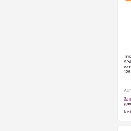
Trio
SPA
лат
12
Арт
Зар
для
В н