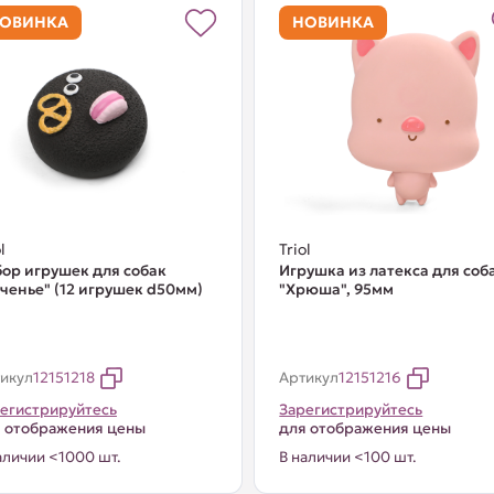
ОВИНКА
НОВИНКА
l
Triol
ор игрушек для собак
Игрушка из латекса для соб
ченье" (12 игрушек d50мм)
"Хрюша", 95мм
икул
12151218
Артикул
12151216
егистрируйтесь
Зарегистрируйтесь
 отображения цены
для отображения цены
аличии <1000 шт.
В наличии <100 шт.