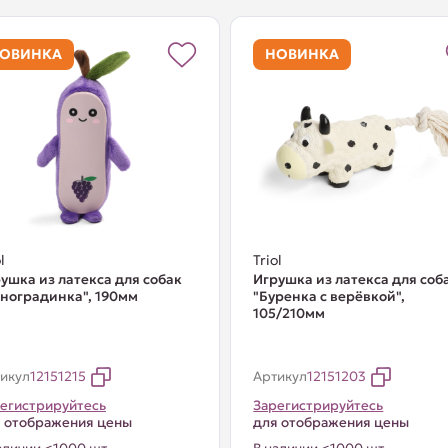
ОВИНКА
НОВИНКА
l
Triol
ушка из латекса для собак
Игрушка из латекса для соб
ноградинка", 190мм
"Буренка с верёвкой",
105/210мм
икул
12151215
Артикул
12151203
егистрируйтесь
Зарегистрируйтесь
 отображения цены
для отображения цены