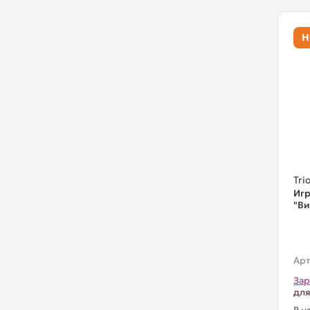
Н
Trio
Игр
"Ви
Арт
Зар
для