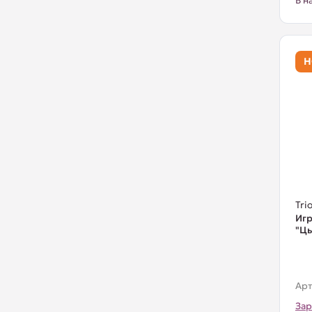
В н
Н
Trio
Игр
"Цы
Арт
Зар