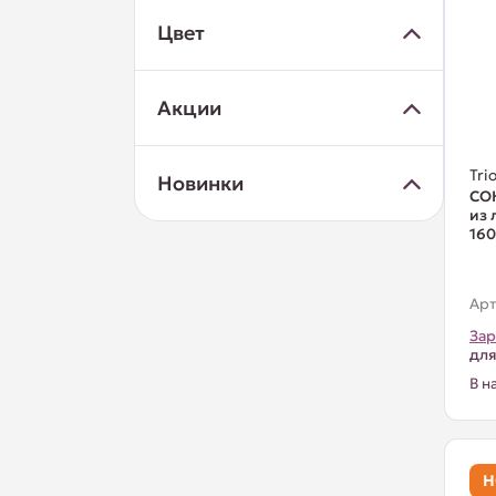
Цвет
Акции
Trio
Новинки
СО
из 
16
Арт
Зар
для
В н
Н