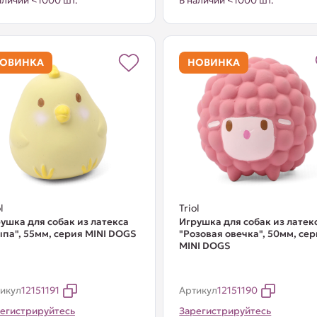
аличии <1000 шт.
В наличии <1000 шт.
ОВИНКА
НОВИНКА
l
Triol
ушка для собак из латекса
Игрушка для собак из латек
па", 55мм, серия MINI DOGS
"Розовая овечка", 50мм, се
MINI DOGS
икул
12151191
Артикул
12151190
егистрируйтесь
Зарегистрируйтесь