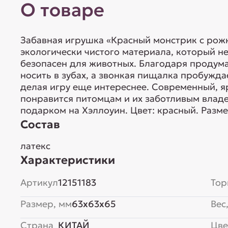
О товаре
Забавная игрушка «Красный монстрик с рожк
экологически чистого материала, который н
безопасен для животных. Благодаря продум
носить в зубах, а звонкая пищалка пробужда
делая игру еще интереснее. Современный, 
понравится питомцам и их заботливым влад
подарком на Хэллоуин. Цвет: красный. Разм
Состав
латекс
Характеристики
Артикул
12151183
Тор
Размер, мм
63x63x65
Вес,
Страна
КИТАЙ
Цве