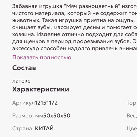
Забавная игрушка "Мяч разноцветный" изгото
чистого материала, который не содержит то
животных. Такая игрушка приятна на ощупь, 
очищает зубы, массирует десны и помогает с
хозяина. Изделие отлично подходит для соба
для щенков в период прорезывания зубов. 
аксессуар способен надолго привлечь вниман
Показать полностью
Состав
латекс
Характеристики
Артикул
12151172
Тор
Размер, мм
50x50x50
Вес,
Страна
КИТАЙ
Цве