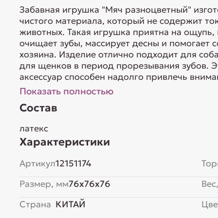
Забавная игрушка "Мяч разноцветный" изгото
чистого материала, который не содержит то
животных. Такая игрушка приятна на ощупь, 
очищает зубы, массирует десны и помогает с
хозяина. Изделие отлично подходит для соба
для щенков в период прорезывания зубов. 
аксессуар способен надолго привлечь вниман
Показать полностью
Состав
латекс
Характеристики
Артикул
12151174
Тор
Размер, мм
76x76x76
Вес,
Страна
КИТАЙ
Цве