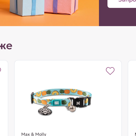
же
Max & Molly