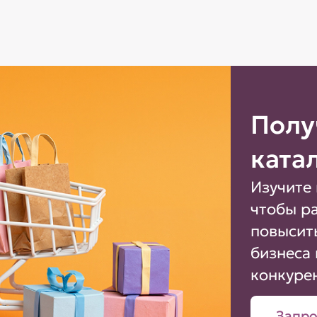
Полу
ката
Изучите 
чтобы р
повысит
бизнеса 
конкуре
Запро