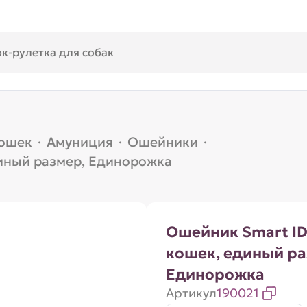
кошек
·
Амуниция
·
Ошейники
·
диный размер, Единорожка
Ошейник Smart ID
кошек, единый ра
Единорожка
Артикул
190021