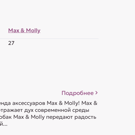
Max & Molly
27
Подробнее
да аксессуаров Max & Molly! Max &
 отражает дух современной среды
обак Max & Molly передают радость
...