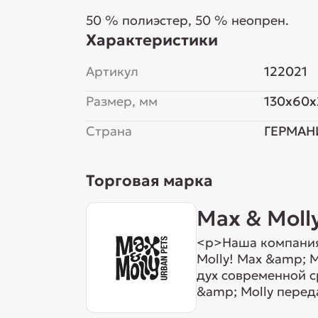
50 % полиэстер, 50 % неопрен.
Характеристики
Артикул
122021
Размер, мм
130x60x
Страна
ГЕРМАН
Торговая марка
Max & Moll
<p>Наша компания
Molly! Max &amp; 
дух современной с
&amp; Molly перед