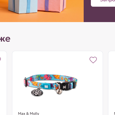
же
Max & Molly