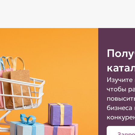
Полу
ката
Изучите 
чтобы р
повысит
бизнеса 
конкуре
Запро