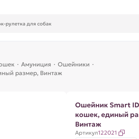
кошек
·
Амуниция
·
Ошейники
·
иный размер, Винтаж
Ошейник Smart ID
кошек, единый ра
Винтаж
Артикул
122021