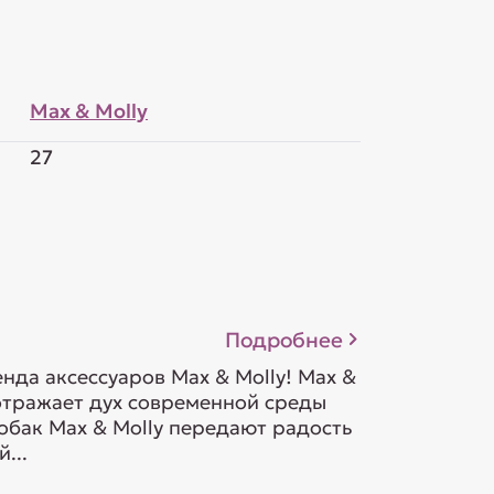
Max & Molly
27
Подробнее
да аксессуаров Max & Molly! Max &
 отражает дух современной среды
обак Max & Molly передают радость
...