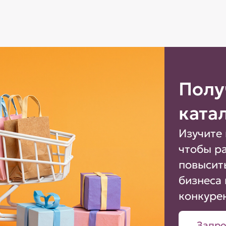
Полу
ката
Изучите 
чтобы р
повысит
бизнеса 
конкуре
Запро