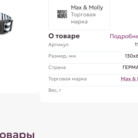
Max & Molly
Торговая
марка
О товаре
Подробн
Артикул
1
Размер, мм
130x
Страна
ГЕРМ
Торговая марка
Max & 
Вес, г
товары