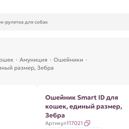
кошек
·
Амуниция
·
Ошейники
·
иный размер, Зебра
Ошейник Smart ID для
кошек, единый размер,
Зебра
Артикул
117021