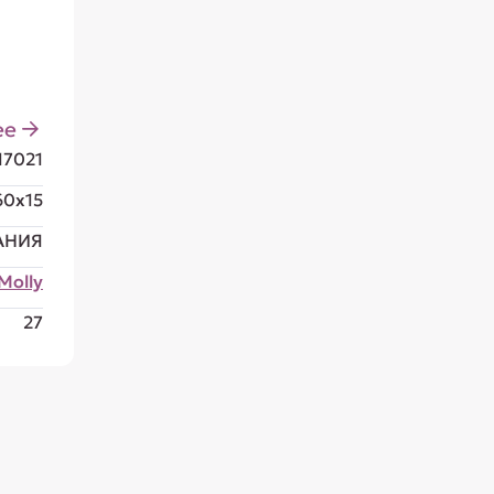
ее
17021
60x15
АНИЯ
Molly
27