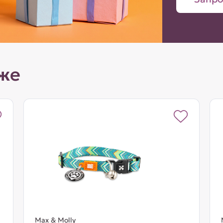
же
Max & Molly