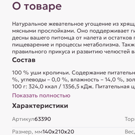
О товаре
Натуральное жевательное угощение из хрящ
мясными прослойками. Оно поддерживает ги
десны вашего питомца от налета и остатков
пищеварение и процессы метаболизма. Так
правильного прикуса и развитию челюстей в
Состав
100 % уши кроличьи. Содержание питательных
%, углеводы – 0,0 %, влажность – 14,0 %, зо
100 г: 324,0 ккал / 1356,5 кДж. Питательная це
минералы: железо, калий, кобальт, марганец,
Показать полностью
25 г. 5 штук в уп. Можно вводить в рацион с 3
Характеристики
Артикул
63390
Тор
Размер, мм
140x210x20
Вес,