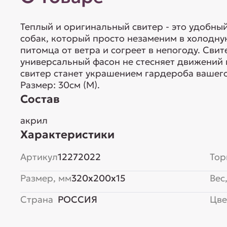
Теплый и оригинальный свитер - это удобны
собак, который просто незаменим в холодну
питомца от ветра и согреет в непогоду. Свит
универсальный фасон не стесняет движений 
свитер станет украшением гардероба вашего
Размер: 30см (M).
Состав
акрил
Характеристики
Артикул
12272022
Тор
Размер, мм
320x200x15
Вес,
Страна
РОССИЯ
Цве