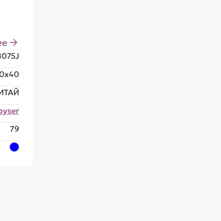
ее
8075J
0x40
ИТАЙ
oyser
79