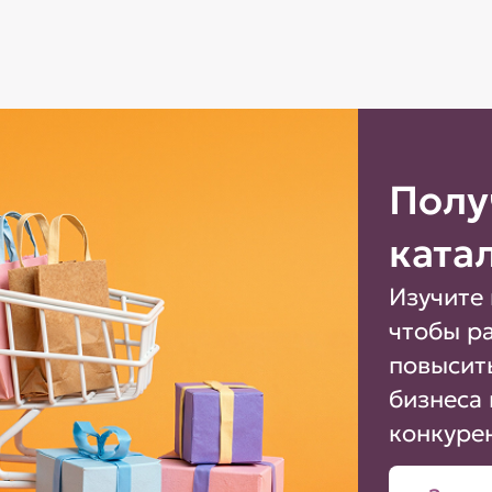
Полу
ката
Изучите 
чтобы р
повысит
бизнеса 
конкуре