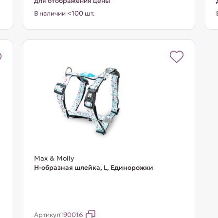
для отображения цены
В наличии <100 шт.
Max & Molly
Н-образная шлейка, L, Единорожки
Артикул
190016