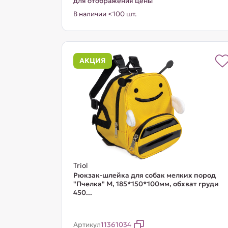
для отображения цены
В наличии <100 шт.
АКЦИЯ
Triol
Рюкзак-шлейка для собак мелких пород
"Пчелка" М, 185*150*100мм, обхват груди
450...
Артикул
11361034