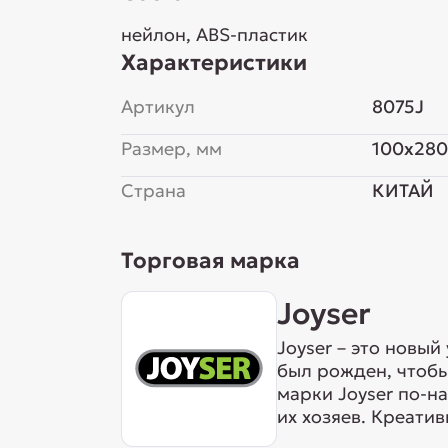
нейлон, ABS-пластик
Характеристики
Артикул
8075J
Размер, мм
100x28
Страна
КИТАЙ
Торговая марка
Joyser
Joyser – это новы
был рожден, чтобы
марки Joyser по-н
их хозяев. Креати