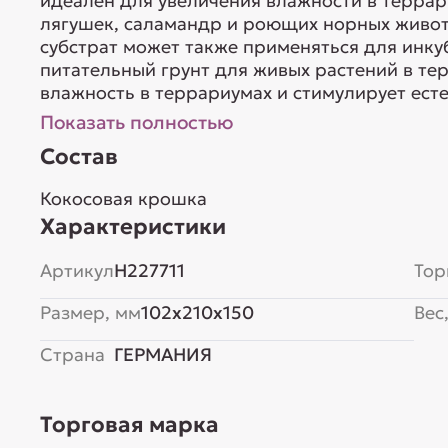
идеален для увеличения влажности в террар
лягушек, саламандр и роющих норных живо
субстрат может также применяться для инку
питательный грунт для живых растений в те
влажность в террариумах и стимулирует есте
Показать полностью
Состав
Кокосовая крошка
Характеристики
Артикул
H227711
Тор
Размер, мм
102x210x150
Вес,
Страна
ГЕРМАНИЯ
Торговая марка