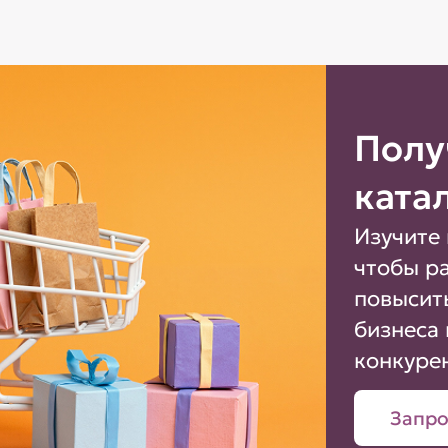
Полу
ката
Изучите 
чтобы р
повысит
бизнеса 
конкуре
Запро