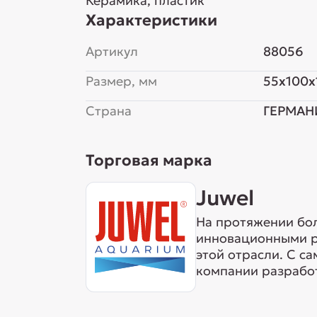
Керамика, пластик
Характеристики
Артикул
88056
Размер, мм
55x100x
Страна
ГЕРМАН
Торговая марка
Juwel
На протяжении бол
инновационными ре
этой отрасли. С с
компании разработ