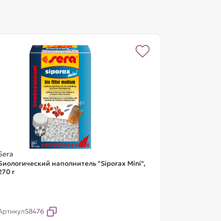
Sera
Биологический наполнитель "Siporax Mini",
270 г
Артикул
S8476