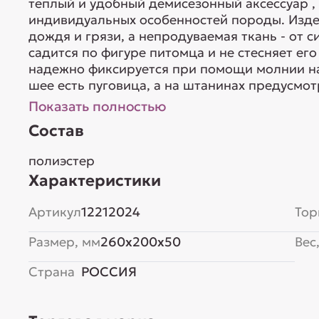
теплый и удобный демисезонный аксессуар ,
индивидуальных особенностей породы. Изде
дождя и грязи, а непродуваемая ткань - от 
садится по фигуре питомца и не стесняет ег
надежно фиксируется при помощи молнии на
шее есть пуговица, а на штанинах предусмот
Показать полностью
Состав
полиэстер
Характеристики
Артикул
12212024
Тор
Размер, мм
260x200x50
Вес,
Страна
РОССИЯ