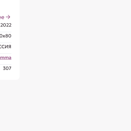
ее
12022
0x80
ССИЯ
amma
307