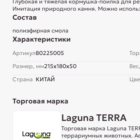
Глубокая и тяжелая кормушка-поилка для р
Имитация природного камня. Можно использ
Состав
полиэфирная смола
Характеристики
Артикул
80225005
Тор
Размер, мм
215x180x50
Вес,
Страна
КИТАЙ
Цве
Торговая марка
Laguna TERRA
Торговая марка Laguna TER
террариумных животных. А