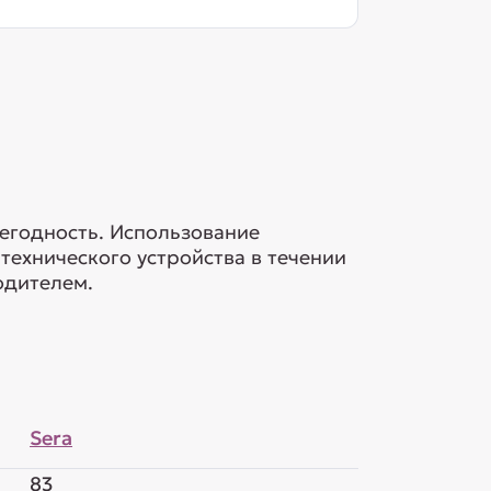
негодность. Использование
ехнического устройства в течении
одителем.
Sera
83