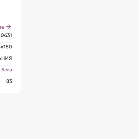
ее
30631
5x180
АНИЯ
Sera
83