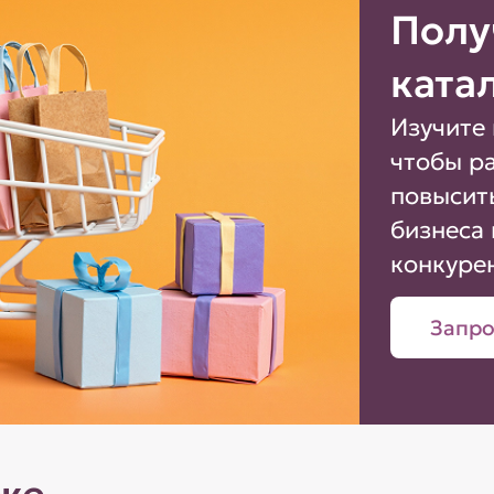
Полу
ката
Изучите 
чтобы р
повысит
бизнеса 
конкуре
Запро