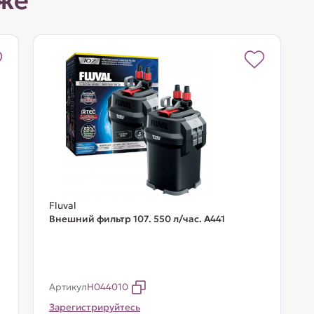
же
Fluval
Внешний фильтр 107. 550 л/час. A441
Артикул
H044010
Зарегистрируйтесь