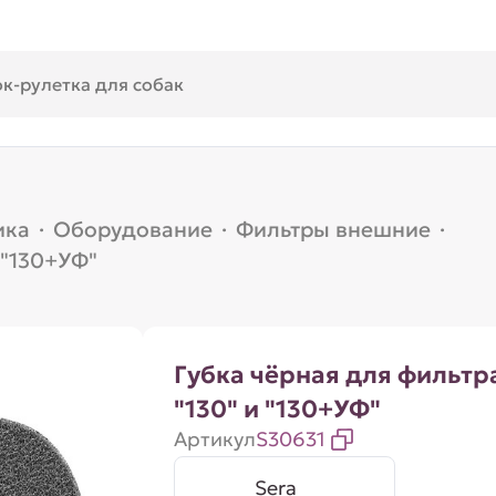
ика
·
Оборудование
·
Фильтры внешние
·
 "130+УФ"
Губка чёрная для фильтр
"130" и "130+УФ"
Артикул
S30631
Sera