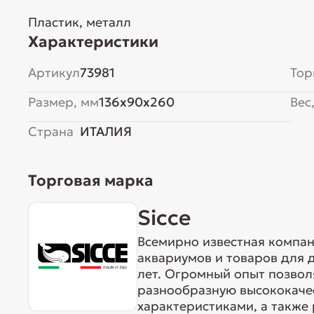
Пластик, металл
Характеристики
Артикул
73981
Тор
Размер, мм
136x90x260
Вес,
Страна
ИТАЛИЯ
Торговая марка
Sicce
Всемирно известная компан
аквариумов и товаров для 
лет. Огромный опыт позвол
разнообразную высококаче
характеристиками, а также