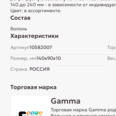
140 до 240 мм - в зависимости от индивиду
Цвет: в ассортименте.
Состав
болонь
Характеристики
Артикул
10582007
Тор
Размер, мм
140x90x10
Вес,
Страна
РОССИЯ
Торговая марка
Gamma
Торговая марка Gamma родо
большая и дружная команда