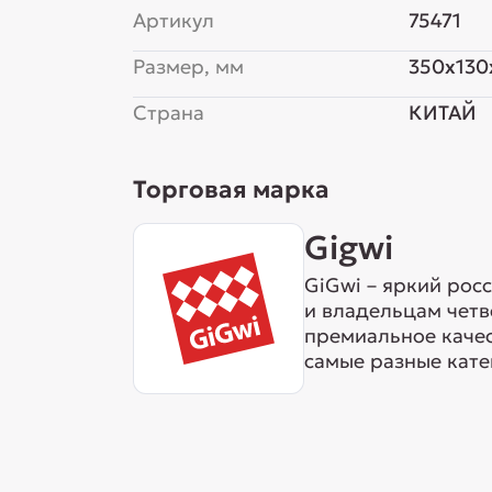
Артикул
75471
Размер, мм
350x130
Страна
КИТАЙ
Торговая марка
Gigwi
GiGwi – яркий рос
и владельцам четв
премиальное качес
самые разные катег