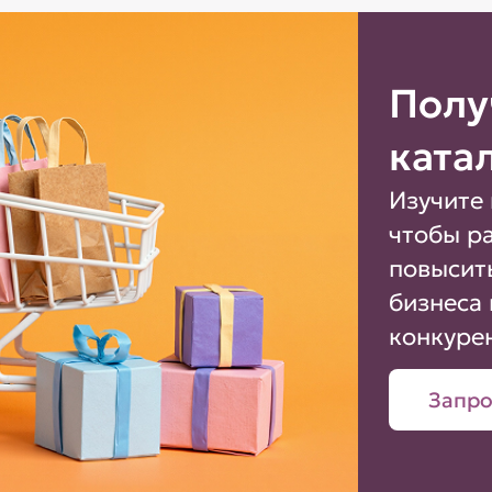
Полу
ката
Изучите 
чтобы р
повысит
бизнеса 
конкуре
Запро