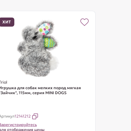
ХИТ
Triol
Игрушка для собак мелких пород мягкая
"Зайчик", 115мм, серия MINI DOGS
Артикул
12141212
Зарегистрируйтесь
для отображения цены