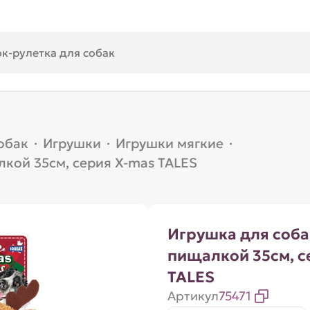
обак
·
Игрушки
·
Игрушки мягкие
·
лкой 35см, серия X-mas TALES
Игрушка для соба
пищалкой 35см, с
TALES
Артикул
75471