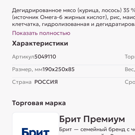
Дегидрированное мясо (курица, лосось) 35 
(источник Омега-6 жирных кислот), рис, маи
клетчатка, гидролизованная и дегидратиров
маннанолигосахаридов), пищевой альбумин (
Показать полностью
минеральный комплекс, калий хлористый, р
Характеристики
кислот), таурин,...
Артикул
5049110
Тор
Размер, мм
190x250x85
Вес,
Страна
РОССИЯ
Сро
Торговая марка
Брит Премиум
Брит — семейный бренд с ч