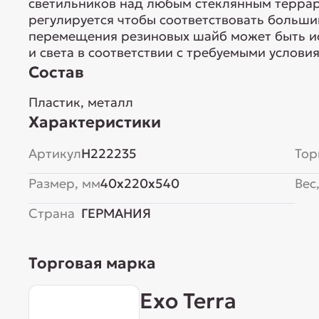
светильников над любым стеклянным терра
регулируется чтобы соответствовать больши
перемещения резиновых шайб может быть ис
и света в соответствии с требуемыми услови
Состав
Пластик, металл
Характеристики
Артикул
H222235
Тор
Размер, мм
40x220x540
Вес,
Страна
ГЕРМАНИЯ
Торговая марка
Exo Terra