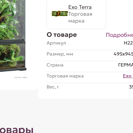
Exo Terra
Торговая
марка
О товаре
Подробн
Артикул
H22
Размер, мм
495x94
Страна
ГЕРМ
Торговая марка
Exo 
Вес, г
3
товары