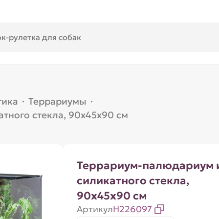
тика
·
Террариумы
·
тного стекла, 90х45х90 см
Террариум-палюдариум 
силикатного стекла,
90х45х90 см
Артикул
H226097