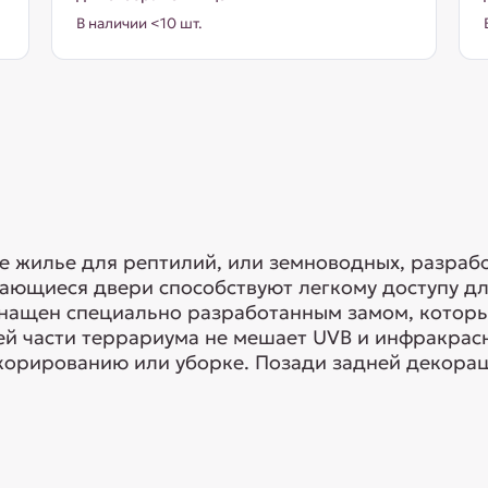
В наличии <10 шт.
 жилье для рептилий, или земноводных, разраб
ающиеся двери способствуют легкому доступу д
нащен специально разработанным замом, которы
ей части террариума не мешает UVB и инфракрас
екорированию или уборке. Позади задней декорац