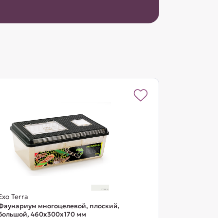
Exo Terra
Фаунариум многоцелевой, плоский,
большой, 460х300х170 мм