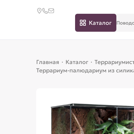
Каталог
Главная
·
Каталог
·
Террариумис
Террариум-палюдариум из силика