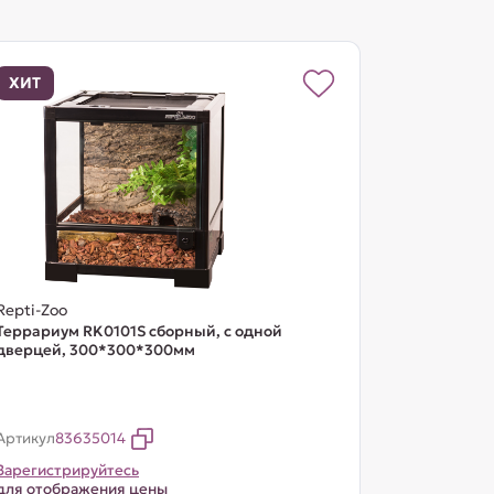
ХИТ
Repti-Zoo
Террариум RK0101S сборный, с одной
дверцей, 300*300*300мм
Артикул
83635014
Зарегистрируйтесь
для отображения цены