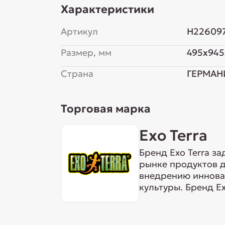
Характеристики
Артикул
H22609
Размер, мм
495x945
Страна
ГЕРМАН
Торговая марка
Exo Terra
Бренд Exo Terra з
рынке продуктов д
внедрению инновац
культуры. Бренд E