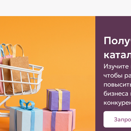
Полу
ката
Изучите 
чтобы р
повысит
бизнеса 
конкуре
Запро