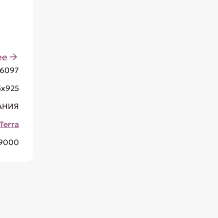
ее
6097
5x925
АНИЯ
Terra
9000