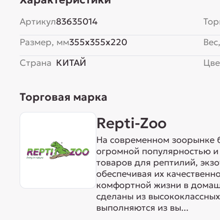
Артикул
83635014
Тор
Размер, мм
355x355x220
Вес,
Страна
КИТАЙ
Цве
Торговая марка
Repti-Zoo
На современном зоорынке 
огромной популярностью и
товаров для рептилий, экз
обеспечивая их качественн
комфортной жизни в домаш
сделаны из высококлассных
выполняются из вы...