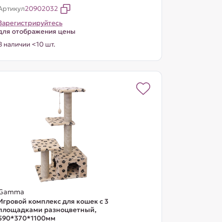
Артикул
20902032
Зарегистрируйтесь
для отображения цены
В наличии <10 шт.
Gamma
Игровой комплекс для кошек с 3
площадками разноцветный,
590*370*1100мм