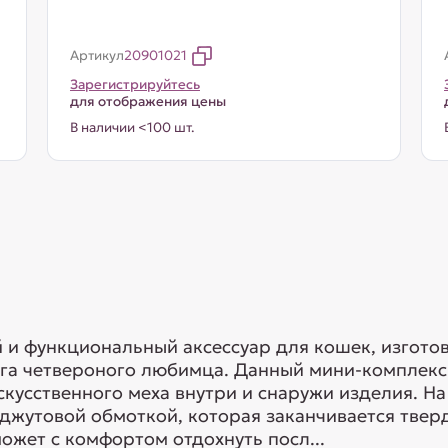
Артикул
20901021
Зарегистрируйтесь
для отображения цены
В наличии <100 шт.
 и функциональный аксессуар для кошек, изгото
уга четвероного любимца. Данный мини-комплек
искусственного меха внутри и снаружи изделия. 
й джутовой обмоткой, которая заканчивается тв
жет с комфортом отдохнуть посл...