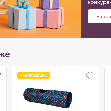
конкуре
Запро
же
РАСПРОДАЖА