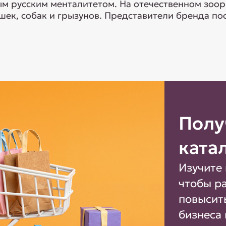
ым русским менталитетом. На отечественном зо
ек, собак и грызунов. Представители бренда пос
Полу
ката
Изучите 
чтобы р
повысит
бизнеса 