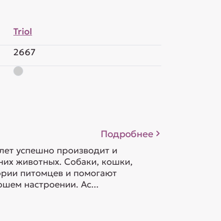
Triol
2667
Подробнее
 лет успешно производит и
их животных. Собаки, кошки,
гории питомцев и помогают
шем настроении. Ас...