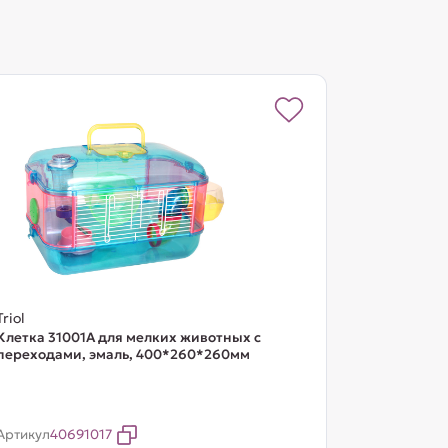
Triol
Клетка 31001A для мелких животных с
переходами, эмаль, 400*260*260мм
Артикул
40691017