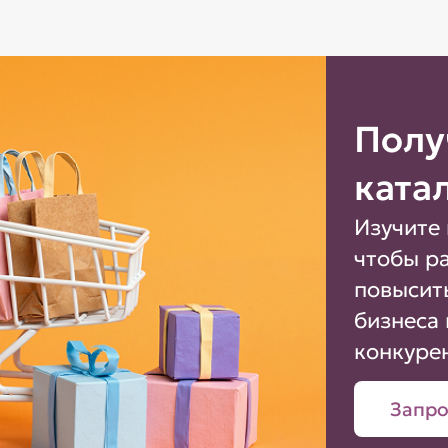
Полу
ката
Изучите 
чтобы р
повысит
бизнеса 
конкуре
Запро