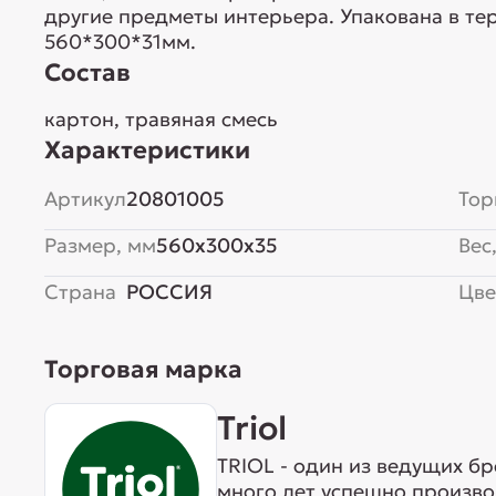
другие предметы интерьера. Упакована в те
560*300*31мм.
Состав
картон, травяная смесь
Характеристики
Артикул
20801005
Тор
Размер, мм
560x300x35
Вес,
Страна
РОССИЯ
Цве
Торговая марка
Triol
TRIOL - один из ведущих б
много лет успешно произво