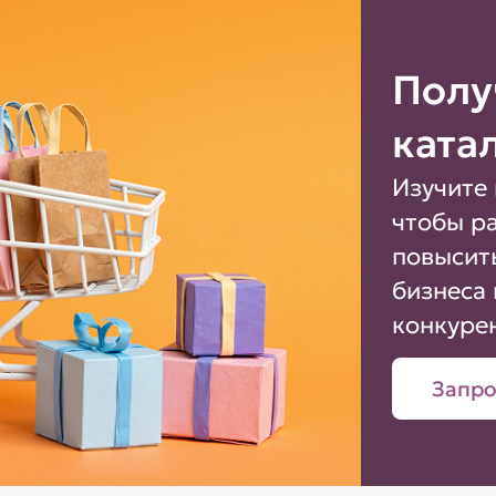
Полу
ката
Изучите 
чтобы р
повысит
бизнеса 
конкуре
Запро