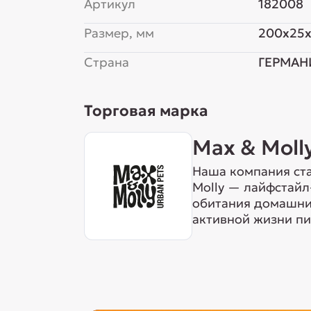
Артикул
182008
Размер, мм
200x25
Страна
ГЕРМАН
Торговая марка
Max & Moll
Наша компания ста
Molly — лайфстайл
обитания домашних
активной жизни пи