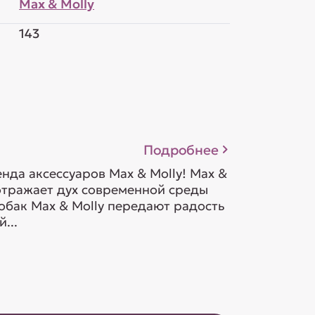
Max & Molly
143
Подробнее
да аксессуаров Max & Molly! Max &
 отражает дух современной среды
обак Max & Molly передают радость
...