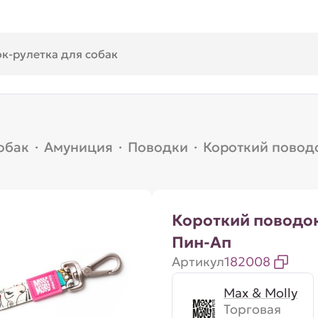
обак
·
Амуниция
·
Поводки
·
Короткий поводо
Короткий поводок
Пин-Ап
Артикул
182008
Max & Molly
Торговая