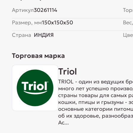
Артикул
30261114
Тор
Размер, мм
150x150x50
Вес,
Страна
ИНДИЯ
Цве
Торговая марка
Triol
TRIOL - один из ведущих б
много лет успешно произво
страны товары для самых р
кошки, птицы и грызуны - 
основные категории питомц
об их здоровье, разнообра
Ас...