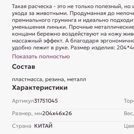
Такая расческа - это не только полезный, н
ухода за животными. Продуманная до мелоче
премиального груминга и идеально подходи
уменьшения линьки. Прочные металлические
концами бережно воздействуют на кожу жив
массажный эффект. А благодаря эргономичн
удобно лежит в руке. Размер изделия: 204*4
Показать полностью
Состав
пластмасса, резина, металл
Характеристики
Артикул
31751045
Тор
Размер, мм
204x46x26
Вес,
Страна
КИТАЙ
Цве