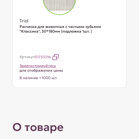
Triol
Расческа для животных с частыми зубьями
"Классика", 30*180мм (подложка 1шт. )
Артикул
31751016
Зарегистрируйтесь
для отображения цены
В наличии <1000 шт.
О товаре